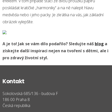
efektem. V tom případě stačí ze dvou proužků papíru
poskládat kratičké „harmoniky“ a na ně nalepit hlavu
medvěda nebo i jeho packy. Je zkrátka na vás, jak základní
obrázek vylepšíte.
A je to! Jak se vám dílo podařilo? Sledujte náš
blog
a
získejte další inspiraci nejen na tvoření s dětmi, ale i
pro zdravý životní styl.
Kontakt
Sokolovská 685/136 - budova F
186 00 Praha 8
Česká republika