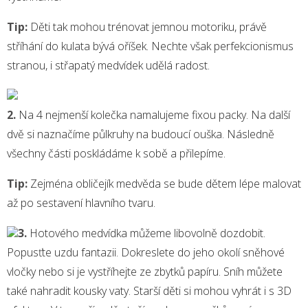
Tip:
Děti tak mohou trénovat jemnou motoriku, právě
stříhání do kulata bývá oříšek. Nechte však perfekcionismus
stranou, i střapatý medvídek udělá radost.
2.
Na 4 nejmenší kolečka namalujeme fixou packy. Na další
dvě si naznačíme půlkruhy na budoucí ouška. Následně
všechny části poskládáme k sobě a přilepíme.
Tip:
Zejména obličejík medvěda se bude dětem lépe malovat
až po sestavení hlavního tvaru.
3.
Hotového medvídka můžeme libovolně dozdobit.
Popusťte uzdu fantazii. Dokreslete do jeho okolí sněhové
vločky nebo si je vystříhejte ze zbytků papíru. Sníh můžete
také nahradit kousky vaty. Starší děti si mohou vyhrát i s 3D